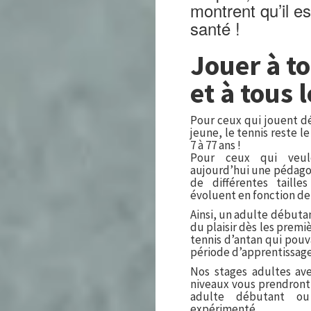
montrent qu’il es
santé !
Jouer à to
et à tous 
Pour ceux qui jouent d
jeune, le tennis reste l
7 à 77 ans !
Pour ceux qui veul
aujourd’hui une pédago
de différentes taille
évoluent en fonction de
Ainsi, un adulte débuta
du plaisir dès les prem
tennis d’antan qui pouv
période d’apprentissage
Nos stages adultes av
niveaux vous prendront
adulte débutant o
expérimenté.