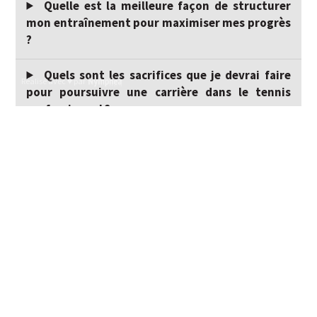
Quelle est la meilleure façon de structurer
mon entraînement pour maximiser mes progrès
?
Quels sont les sacrifices que je devrai faire
Réalisé avec ♥ par
pour poursuivre une carrière dans le tennis
professionnel ?
Comment équilibrer mes études et mon
entraînement en tant que jeune joueur de
tennis aspirant professionnel ?
Quelles sont les habitudes alimentaires et de
sommeil idéales pour optimiser mes
performances sur le court ?
Comment puis-je améliorer ma
concentration et ma focalisation pendant les
matchs ?