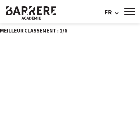
GUILLAUME LEIZE
FR
Préparateur physique diplômé d'état
Formé à l'académie
MEILLEUR CLASSEMENT : 1/6