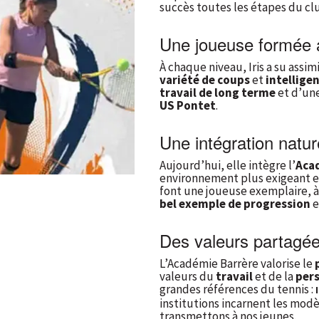
succès toutes les étapes du clu
Une joueuse formée
À chaque niveau, Iris a su assi
variété de coups
et
intellige
travail de long terme
et d’un
US Pontet
.
Une intégration natur
Aujourd’hui, elle intègre l’
Aca
environnement plus exigeant e
font une joueuse exemplaire, à 
bel exemple de progression
e
Des valeurs partagée
L’Académie Barrère valorise le
valeurs du
travail
et de la
per
grandes références du tennis :
institutions incarnent les mod
transmettons à nos jeunes.