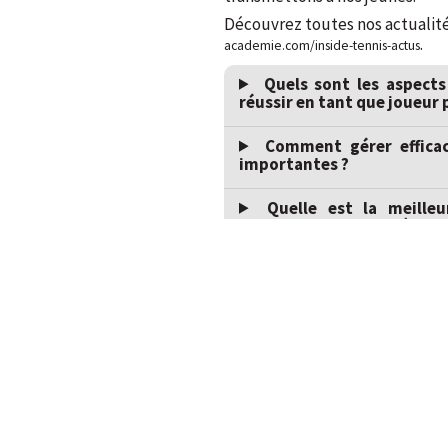
Découvrez toutes nos actualité
.
academie.com/inside-tennis-actus
Quels sont les aspects
réussir en tant que joueur 
Comment gérer efficac
importantes ?
Quelle est la meille
maximiser mes progrès ?
Quels sont les sacrifices
le tennis professionnel ?
Comment équilibrer me
joueur de tennis aspirant p
Quelles sont les habi
optimiser mes performances