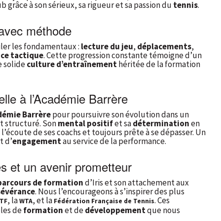
b grâce à son sérieux, sa rigueur et sa passion du
tennis
.
 avec méthode
miler les fondamentaux :
lecture du jeu
,
déplacements
,
nce tactique
. Cette progression constante témoigne d’un
e solide
culture d’entraînement
héritée de la formation
elle à l’Académie Barrère
démie Barrère
pour poursuivre son évolution dans un
t structuré. Son
mental positif
et sa
détermination
en
l’écoute de ses coachs et toujours prête à se dépasser. Un
t d’
engagement
au service de la performance.
s et un avenir prometteur
parcours de formation
d’Iris et son attachement aux
sévérance
. Nous l’encourageons à s’inspirer des plus
, la
, et la
. Ces
ITF
WTA
Fédération Française de Tennis
èles de
formation
et de
développement
que nous