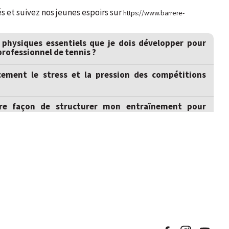
s et suivez nos jeunes espoirs sur
https://www.barrere-
 physiques essentiels que je dois développer pour
professionnel de tennis ?
ement le stress et la pression des compétitions
ure façon de structurer mon entraînement pour
 que je devrai faire pour poursuivre une carrière dans
s études et mon entraînement en tant que jeune
rofessionnel ?
tudes alimentaires et de sommeil idéales pour
 sur le court ?